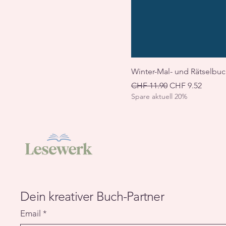
Winter-Mal- und Rätselbuch
Standardpreis
Sale-Preis
CHF 11.90
CHF 9.52
Spare aktuell 20%
Dein kreativer Buch-Partner
Email
*